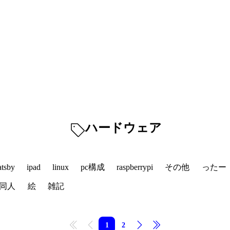
ハードウェア
atsby
ipad
linux
pc構成
raspberrypi
その他
ったー
同人
絵
雑記
1
2
先頭
前へ
次へ
最後