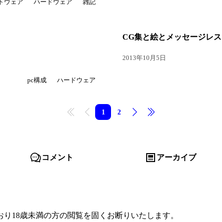
トウェア
ハードウェア
雑記
CG集と絵とメッセージレス
2013年10月5日
pc構成
ハードウェア
1
2
先頭
前へ
次へ
最後
コメント
アーカイブ
り18歳未満の方の閲覧を固くお断りいたします。