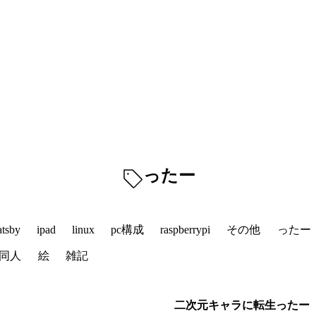
ったー
atsby
ipad
linux
pc構成
raspberrypi
その他
ったー
同人
絵
雑記
二次元キャラに転生ったー