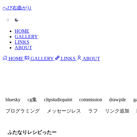
へび右曲がり
HOME
GALLERY
LINKS
ABOUT
HOME
GALLERY
LINKS
ABOUT
bluesky
cg集
clipstudiopaint
commission
drawpile
g
プログラミング
メッセージレス
ラフ
リンク追加
ふたなりレシピったー