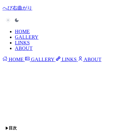
へび右曲がり
HOME
GALLERY
LINKS
ABOUT
HOME
GALLERY
LINKS
ABOUT
目次