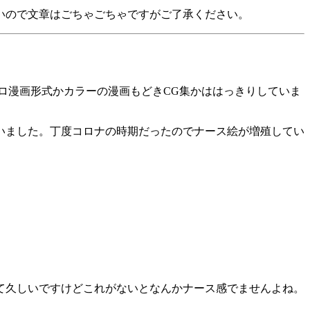
いので文章はごちゃごちゃですがご了承ください。
ロ漫画形式かカラーの漫画もどきCG集かははっきりしていま
ていました。丁度コロナの時期だったのでナース絵が増殖してい
て久しいですけどこれがないとなんかナース感でませんよね。