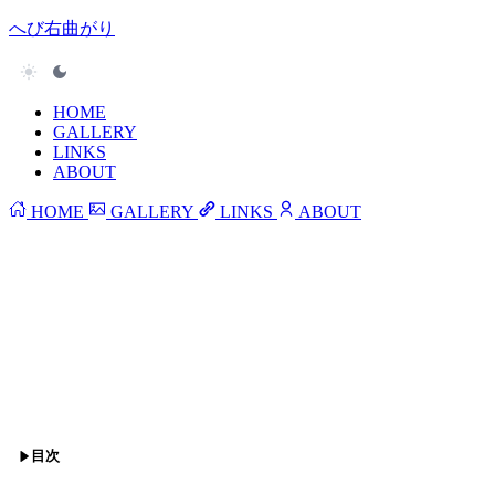
へび右曲がり
HOME
GALLERY
LINKS
ABOUT
HOME
GALLERY
LINKS
ABOUT
目次