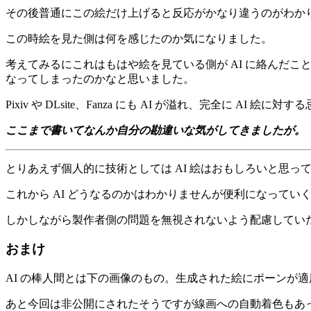
その後普通にこの絵だけ上げると反応がかなり違うのがわか
この時絵を見た側は何を感じたのか気になりました。
考えてみるにこれはもはや絵を見ている側が AI に絡んだこ
なってしまったのかなと思いました。
Pixiv や DLsite、Fanza にも AI が溢れ、完全に A
ここまで書いてなんか自分の勘違いな気がしてきましたが。
とりあえず個人的に技術としては AI 絵はおもしろいと思
これから AI どうなるのかはわかりませんが便利になってい
しかしながら製作者側の問題を無視されないよう配慮していた
おまけ
AI の棒人間とは下の画像のもの。生成された絵にポーンが
あと今回は非公開にされたそうですが線画への自動着色もあ