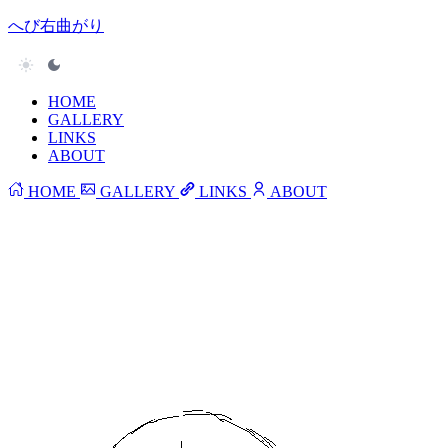
へび右曲がり
HOME
GALLERY
LINKS
ABOUT
HOME
GALLERY
LINKS
ABOUT