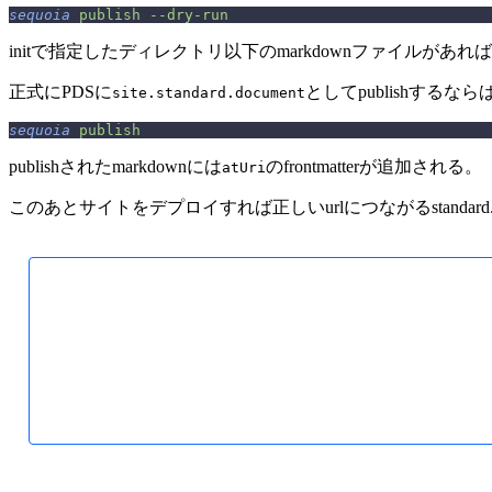
sequoia
 publish
 --dry-run
initで指定したディレクトリ以下のmarkdownファイルがあ
正式にPDSに
としてpublishする
site.standard.document
sequoia
 publish
publishされたmarkdownには
のfrontmatterが追加される。
atUri
このあとサイトをデプロイすれば正しいurlにつながるstandard.si