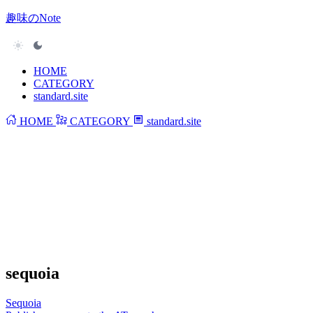
趣味のNote
HOME
CATEGORY
standard.site
HOME
CATEGORY
standard.site
sequoia
Sequoia