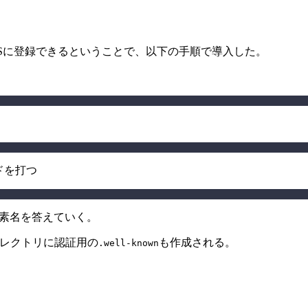
トとしてPDSに登録できるということで、以下の手順で導入した。
ドを打つ
の要素名を答えていく。
ディレクトリに認証用の
も作成される。
.well-known