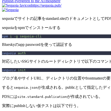
Publish evergreen to the ATmosphere
https://sequoia.pub/
sequoiaでサイトの記事をstandard.siteのドキュメン
sequoiaをnpmでインストールする
npm
 i
 -g
 sequoia-cli
Blueskyのapp passwordを使って認証する
sequoia
 auth
対応したいSSGサイトのルートディレクトリで以下のコマン
sequoia
 init
ブログ名やサイトURL、ディレクトリの位置やfrontmatter
すると
が生成される。publicとして指定した
sequoia.json
PDSには
が作成されている。
site.standard.publication
実際にpublishしない仮テストは以下で行う。