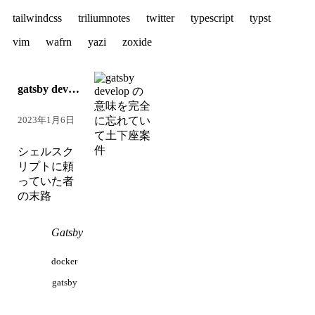
tailwindcss
triliumnotes
twitter
typescript
typst
vim
wafrn
yazi
zoxide
gatsby develo
p の意味を
完全に忘れ
2023年1月6日
ていて土下
座案件
シェルスク
リプトに頼
っていた者
の末路
Gatsby
docker
gatsby