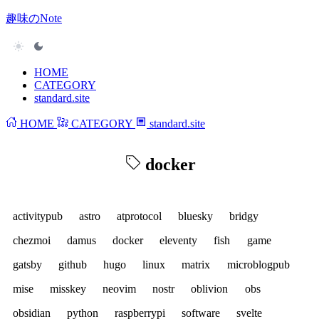
趣味のNote
HOME
CATEGORY
standard.site
HOME
CATEGORY
standard.site
docker
activitypub
astro
atprotocol
bluesky
bridgy
chezmoi
damus
docker
eleventy
fish
game
gatsby
github
hugo
linux
matrix
microblogpub
mise
misskey
neovim
nostr
oblivion
obs
obsidian
python
raspberrypi
software
svelte