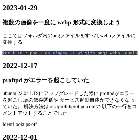
2023-01-29
複数の画像を一度に webp 形式に変換しよう
ここではフォルダ内のpngファイルをすべてwebpファイルに
変換する
for
 f 
in
 *.png
 ;
 do
 ffmpeg
 -i
 $f ${f
%
.png}
.webp
 -qualit
2022-12-17
proftpd がエラーを起こしていた
ubuntu 22.04 LTSにアップグレードした際に proftpdがエラー
を起こしaptの依存関係や サービス起動自体ができなくなっ
ていた。 解決方法は /etc/proftd/proftpd.confの 以下の一行をコ
メントアウトすることでした。
IdentLookups off
2022-12-01