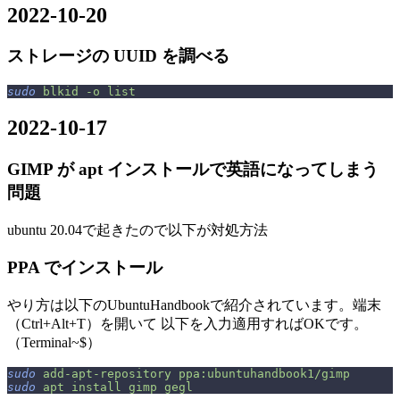
2022-10-20
ストレージの UUID を調べる
sudo
 blkid
 -o
 list
2022-10-17
GIMP が apt インストールで英語になってしまう
問題
ubuntu 20.04で起きたので以下が対処方法
PPA でインストール
やり方は以下のUbuntuHandbookで紹介されています。端末
（Ctrl+Alt+T）を開いて 以下を入力適用すればOKです。
（Terminal~$）
sudo
 add-apt-repository
 ppa:ubuntuhandbook1/gimp
sudo
 apt
 install
 gimp
 gegl