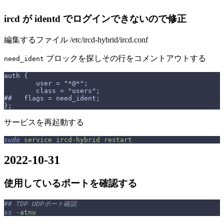
ircd が identd でログインできないので修正
編集するファイル /etc/ircd-hybrid/ircd.conf
ブロックを探しその行をコメントアウトする
need_ident
auth {
        user = "*@*";
        class = "users";
##   flags = need_ident;
};
サービスを再起動する
sudo
 service
 ircd-hybrid
 restart
2022-10-31
使用しているポートを確認する
## TDP UDPポート確認
ss
 -atnu