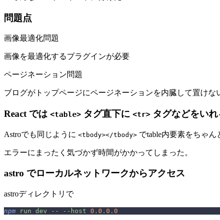
問題点
画像最適化問題
画像を最適化するプラグインが必要
ページネーション問題
ブログがトップページにページネーションを内臓して置けな
React では
タグ直下に
タグなどをいれ
<table>
<tr>
Astroでも同じように
でtable内要素をちゃ
<tbody></tbody>
エラーにまったく気づかず時間がかかってしまった。
astro でローカルネットワークからアクセス
astroディレクトリで
npm
 run
 dev
 --
 --host
 0.0.0.0