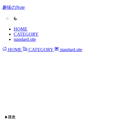
趣味のNote
HOME
CATEGORY
standard.site
HOME
CATEGORY
standard.site
目次