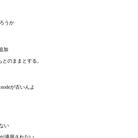
だろうか
能追加
もとのままとする。
。nodeが古いんよ
はない
シートが適用されない