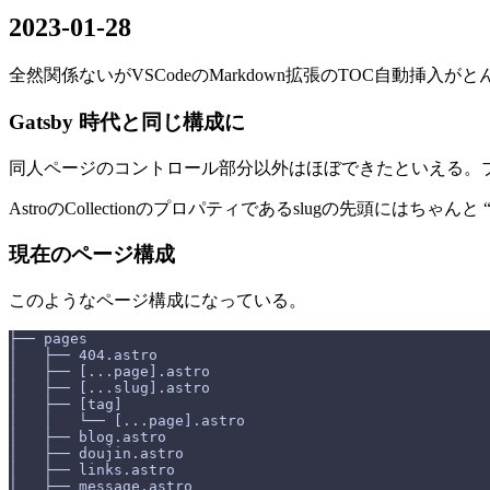
2023-01-28
全然関係ないがVSCodeのMarkdown拡張のTOC自動挿
Gatsby 時代と同じ構成に
同人ページのコントロール部分以外はほぼできたといえる。ブ
AstroのCollectionのプロパティであるslugの先頭にはち
現在のページ構成
このようなページ構成になっている。
├── pages
│   ├── 404.astro
│   ├── [...page].astro
│   ├── [...slug].astro
│   ├── [tag]
│   │   └── [...page].astro
│   ├── blog.astro
│   ├── doujin.astro
│   ├── links.astro
│   ├── message.astro