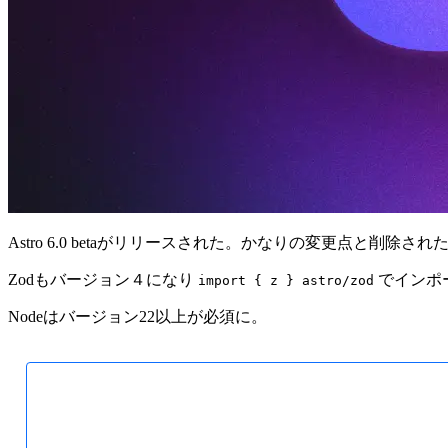
Astro 6.0 betaがリリースされた。かなりの変更点と削
Zodもバージョン４になり
でインポ
import { z } astro/zod
Nodeはバージョン22以上が必須に。