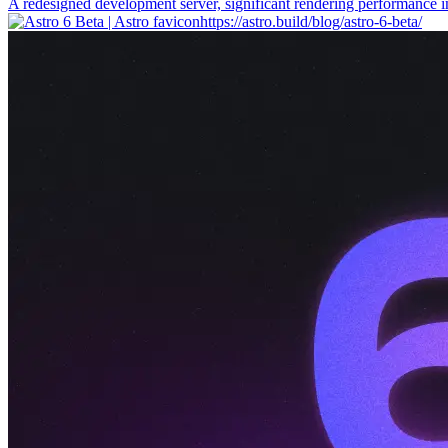
A redesigned development server, significant rendering performance i
https://astro.build/blog/astro-6-beta/