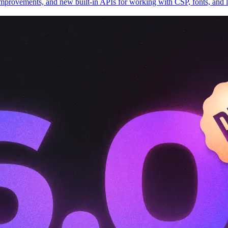
mprovements, and new built-in APIs for working with CSP, fonts, and li